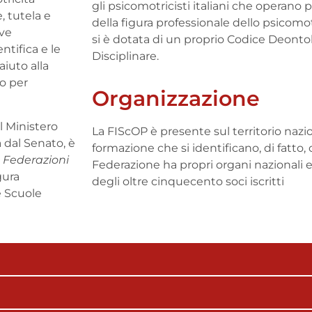
gli psicomotricisti italiani che operano
, tutela e
della figura professionale dello psicomotri
ove
si è dotata di un proprio Codice Deonto
ntifica e le
Disciplinare.
aiuto alla
no per
Organizzazione
l Ministero
La FIScOP è presente sul territorio nazio
a dal Senato, è
formazione che si identificano, di fatto,
e Federazioni
Federazione ha propri organi nazionali 
gura
degli oltre cinquecento soci iscritti
e Scuole